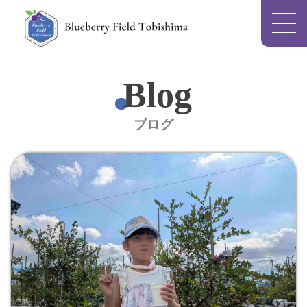
Blueberry Field To
Blog
ブログ