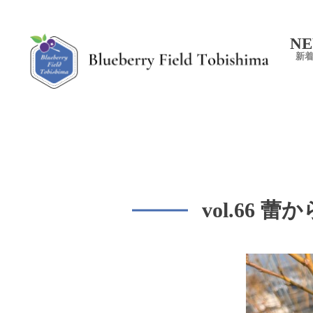
N
Blueber
新
vol.66