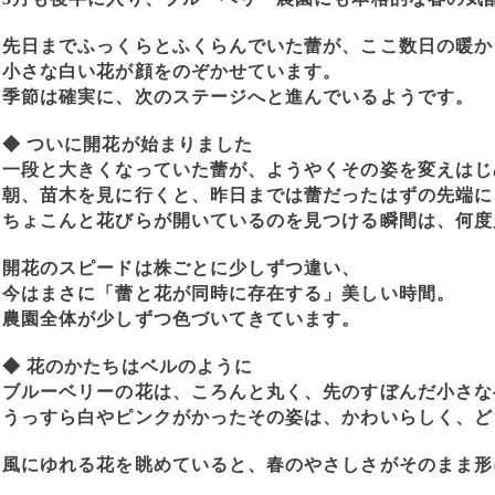
先日までふっくらとふくらんでいた蕾が、ここ数日の暖か
小さな白い花が顔をのぞかせています。
季節は確実に、次のステージへと進んでいるようです。
◆ ついに開花が始まりました
一段と大きくなっていた蕾が、ようやくその姿を変えはじ
朝、苗木を見に行くと、昨日までは蕾だったはずの先端に
ちょこんと花びらが開いているのを見つける瞬間は、何度
開花のスピードは株ごとに少しずつ違い、
今はまさに「蕾と花が同時に存在する」美しい時間。
農園全体が少しずつ色づいてきています。
◆ 花のかたちはベルのように
ブルーベリーの花は、ころんと丸く、先のすぼんだ小さな
うっすら白やピンクがかったその姿は、かわいらしく、ど
風にゆれる花を眺めていると、春のやさしさがそのまま形